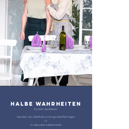
HALBE WAHRHEITEN
by Alan Ayckbourn
Deutsch von Gottfried und Inge Greiffenhagen
in
Innsbrucker Kellertheater