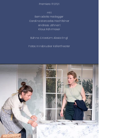
Premiere 17.07.21
mit
Bernadette Heidegger
Caroline Mercedes Hochfelner
Andreas Jähnert
Klaus Rohrmoser
Bühne & Kostüm: Alexia Engl
Fotos: Innsbrucker Kellertheater